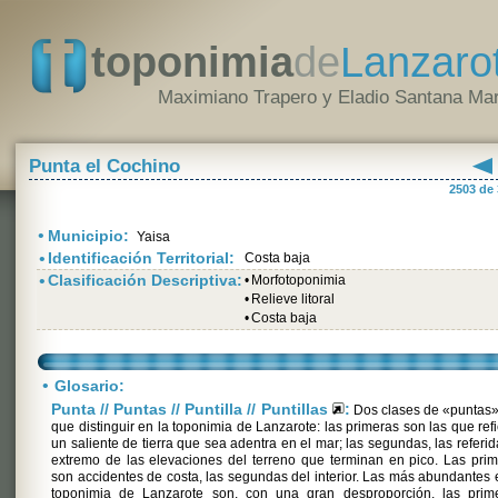
toponimia
de
Lanzaro
Maximiano Trapero y Eladio Santana Mar
Punta el Cochino
2503 de
•
Municipio:
Yaisa
•
Identificación Territorial:
Costa baja
•
Clasificación Descriptiva:
•
Morfotoponimia
•
Relieve litoral
•
Costa baja
•
Glosario:
Punta // Puntas // Puntilla // Puntillas
:
Dos clases de «puntas»
que distinguir en la toponimia de Lanzarote: las primeras son las que ref
un saliente de tierra que sea adentra en el mar; las segundas, las referid
extremo de las elevaciones del terreno que terminan en pico. Las pri
son accidentes de costa, las segundas del interior. Las más abundantes 
toponimia de Lanzarote son, con una gran desproporción, las prime