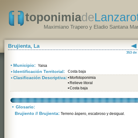
toponimia
de
Lanzaro
Maximiano Trapero y Eladio Santana Mar
Brujienta, La
353 de
•
Municipio:
Yaisa
•
Identificación Territorial:
Costa baja
•
Clasificación Descriptiva:
•
Morfotoponimia
•
Relieve litoral
•
Costa baja
•
Glosario:
Brujiento // Brujienta:
Terreno áspero, escabroso y desigual.