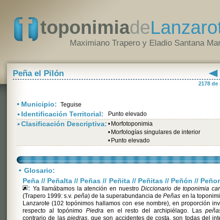
toponimia
de
Lanzaro
Maximiano Trapero y Eladio Santana Mar
Peña el Pilón
2178 de
•
Municipio:
Teguise
•
Identificación Territorial:
Punto elevado
•
Clasificación Descriptiva:
•
Morfotoponimia
•
Morfologías singulares de interior
•
Punto elevado
•
Glosario:
Peña // Peñalta // Peñas // Peñita // Peñitas // Peñón // Peñ
:
Ya llamábamos la atención en nuestro
Diccionario de toponimia ca
(Trapero 1999: s.v.
peña
) de la superabundancia de
Peñas
en la toponim
Lanzarote (102 topónimos hallamos con ese nombre), en proporción in
respecto al topónimo
Piedra
en el resto del archipiélago. Las
peña
contrario de las
piedras
, que son accidentes de costa, son todas del inte