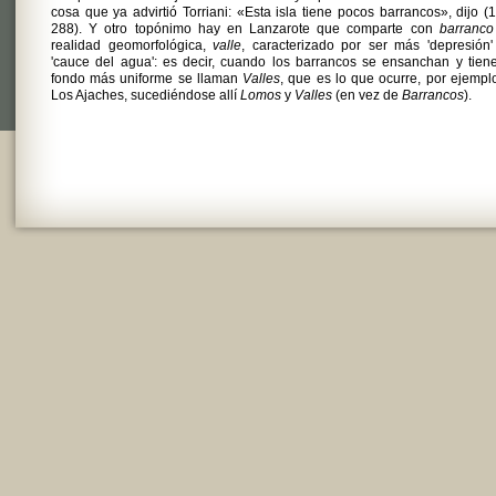
cosa que ya advirtió Torriani: «Esta isla tiene pocos barrancos», dijo (
288). Y otro topónimo hay en Lanzarote que comparte con
barranco
realidad geomorfológica,
valle
, caracterizado por ser más 'depresión
'cauce del agua': es decir, cuando los barrancos se ensanchan y tien
fondo más uniforme se llaman
Valles
, que es lo que ocurre, por ejempl
Los Ajaches, sucediéndose allí
Lomos
y
Valles
(en vez de
Barrancos
).