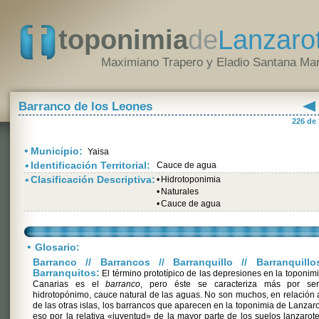
toponimia
de
Lanzaro
Maximiano Trapero y Eladio Santana Mar
Barranco de los Leones
226 de
•
Municipio:
Yaisa
•
Identificación Territorial:
Cauce de agua
•
Clasificación Descriptiva:
•
Hidrotoponimia
•
Naturales
•
Cauce de agua
•
Glosario:
Barranco // Barrancos // Barranquillo // Barranquillo
Barranquitos:
El término prototípico de las depresiones en la toponim
Canarias es el
barranco
, pero éste se caracteriza más por se
hidrotopónimo, cauce natural de las aguas. No son muchos, en relación 
de las otras islas, los barrancos que aparecen en la toponimia de Lanzaro
eso por la relativa «juventud» de la mayor parte de los suelos lanzarot