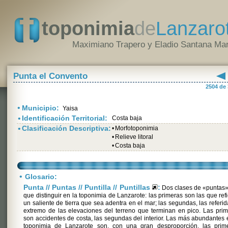
toponimia
de
Lanzaro
Maximiano Trapero y Eladio Santana Mar
Punta el Convento
2504 de
•
Municipio:
Yaisa
•
Identificación Territorial:
Costa baja
•
Clasificación Descriptiva:
•
Morfotoponimia
•
Relieve litoral
•
Costa baja
•
Glosario:
Punta // Puntas // Puntilla // Puntillas
:
Dos clases de «puntas»
que distinguir en la toponimia de Lanzarote: las primeras son las que ref
un saliente de tierra que sea adentra en el mar; las segundas, las referid
extremo de las elevaciones del terreno que terminan en pico. Las pri
son accidentes de costa, las segundas del interior. Las más abundantes 
toponimia de Lanzarote son, con una gran desproporción, las prime