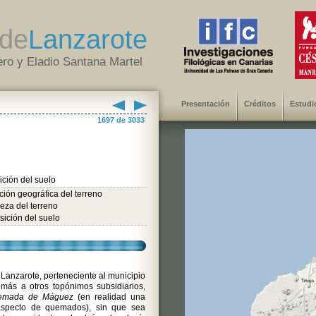
de
Lanzarote
ro y Eladio Santana Martel
Presentación
Créditos
Estudi
1697 de 3033
ción del suelo
ión geográfica del terreno
eza del terreno
ición del suelo
 Lanzarote, perteneciente al municipio
más a otros topónimos subsidiarios,
emada de Máguez
(en realidad una
aspecto de quemados), sin que sea