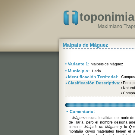
toponimia
Maximiano Trape
Malpaís de Máguez
•
Variante 1:
Malpéis de Máguez
•
Municipio:
Haría
•
Identificación Territorial:
Composi
•
Clasificación Descriptiva:
•
Percepc
•
Natural
•
Compos
•
Comentario:
Máguez
es una localidad del norte de
de Haría, pero el nombre designa ade
como el
Malpaís de Máguez
y la
Qu
montaña cuyos materiales tienen el 