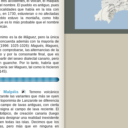
s tres accidentes, el volcán, el malpaís
ó el nombre. El pueblo es antiguo, pues
ocalidades que había en la isla con
, en 1730, estuvieran o no afectadas
eblo estuvo la montaña, como hito
 que es lo más probable que el nombre
olcán.
pónimo es la de
Máguez
, pero la única
e concuerda además con la mayoría de
l (1996: 1025-1026):
Magués, Magues,
 comprobarse, las alternancias de la
to y por la consonante final, que es
artir del seseo dialectal canario, pero
n guanche. Por lo tanto, habría que
ebería ser
Magues
, tal como lo hicieron
145).
// Malpéis
:
Terreno volcánico
zarote las variantes que más se oyen
a toponimia de Lanzarote se diferencia
 campo de lavas antiguas, con cierta
esigna al campo de lava reciente. El
típico, de creación canaria (luego
ara designar una realidad inexistente
n todas las islas. Decimos que los
las, pero más que en ninguna en