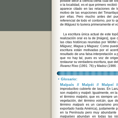
posible decir a ciencia cierta cuál de lo
o la localidad, es el que primero recibi
aparece citado en las relaciones de l
motivo de las erupciones del Timanfaya
por ellas. Pero mucho antes del pu
referencial de todo el contorno, por lo
de
Máguez
lo tuviera primeramente el v
La escritura única actual de este to
realización oral es la de [máges], qu
las citas históricas reunidas por Wölfe
Máguez, Magua
y
Maguez
. Como puede
escritura están motivadas por el acen
resultado de una falsa interpretación a p
que no hay tal, pues es voz de orige
restaurar su verdadera escritura, que d
Álvarez Rixo (1991: 76) y Madoz (1986: 
•
Glosario:
Malpaís // Malpéi // Malpeí 
improductivo cubierto de lavas. En Lan
son
malpéis
y
malpéi
. Igualmente, en l
el término
malpéis
, que es siempre un
vegetación, del término
volcán
, que d
término
malpaís
es un canarismo proto
exportado hasta América), justamente p
en la Península pero muy abundante e
malpaíses
abundan en todas las is