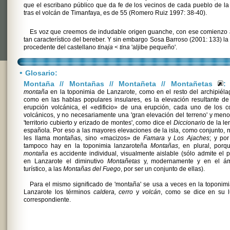
que el escribano público que da fe de los vecinos de cada pueblo de la 
tras el volcán de Timanfaya, es de 55 (Romero Ruiz 1997: 38-40).
Es voz que creemos de indudable origen guanche, con ese comienzo
tan característico del bereber. Y sin embargo Sosa Barroso (2001: 133) la
procedente del castellano
tinaja < tina
'aljibe pequeño'.
•
Glosario:
Montaña // Montañas // Montañeta // Montañetas
:
montaña
en la toponimia de Lanzarote, como en el resto del archipiéla
como en las hablas populares insulares, es la elevación resultante d
erupción volcánica, el «edificio» de una erupción, cada uno de los 
volcánicos, y no necesariamente una 'gran elevación del terreno' y men
'territorio cubierto y erizado de montes', como dice el
Diccionario
de la le
española. Por eso a las mayores elevaciones de la isla, como conjunto, 
les llama montañas, sino «macizos» de
Famara
y
Los Ajaches
; y po
tampoco hay en la toponimia lanzaroteña
Montañas
, en plural, porq
montaña
es accidente individual, visualmente aislable (sólo admite el p
en Lanzarote el diminutivo
Montañetas
y, modernamente y en el ám
turístico, a las
Montañas del Fuego
, por ser un conjunto de ellas).
Para el mismo significado de 'montaña' se usa a veces en la toponim
Lanzarote los términos
caldera, cerro
y
volcán
, como se dice en su l
correspondiente.