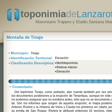
toponimia
de
Lanzaro
Maximiano Trapero y Eladio Santana Mar
Montaña de Tinajo
•
Municipio:
Tinajo
•
Identificación Territorial:
Elevación
•
Clasificación Descriptiva:
•
Morfotoponimia
•
Relieve interior
•
Elevación
•
Comentario:
Del topónimo Tinajo, como poblado, dan cuenta también por vez pri
los documentos posteriores a la erupción de Timanfaya, aunque en este
no podemos asegurar que no existiera antes; sólo que no se documenta
tal. Son los informes que surgen de aquella erupción, el mapa posteri
Antonio Riviere y la
Historia
de Viera y Clavijo los primeros en citarlo, ju
su ermita de San Roque. Riviere le atribuye entonces 42 vecinos, mie