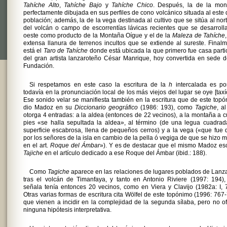
Tahíche Alto
,
Tahíche Bajo
y
Tahíche Chico
. Después, la de la mon
perfectamente dibujada en sus perfiles de cono volcánico situada al este 
población; además, la de la vega destinada al cultivo que se sitúa al nort
del volcán o campo de escorrentías lávicas recientes que se desarroll
oeste como producto de la Montaña Oígue y el de la
Maleza de Tahíche
extensa llanura de terrenos incultos que se extiende al sureste. Final
está el
Taro de Tahíche
donde está ubicada la que primero fue casa parti
del gran artista lanzaroteño César Manrique, hoy convertida en sede 
Fundación.
Si respetamos en este caso la escritura de la
h
intercalada es po
todavía en la pronunciación local de los más viejos del lugar se oye [taxí
Ese sonido velar se manifiesta también en la escritura que de este top
dio Madoz en su
Diccionario geográfico
(1986: 193), como
Tagiche
, a
otorga 4 entradas: a la aldea (entonces de 22 vecinos), a la montaña a 
pies «se halla sepultada la aldea», al término (de una legua cuadra
superficie escabrosa, llena de pequeños cerros) y a la vega («que fue
por los señores de la isla en cambio de la pella ó vegiga de que se hizo m
en el art.
Roque del Ámbar
»). Y es de destacar que el mismo Madoz es
Tajiche
en el artículo dedicado a ese Roque del Ámbar (ibid.: 188).
Como
Tagiche
aparece en las relaciones de lugares poblados de Lanz
tras el volcán de Timanfaya, y tanto en Antonio Riviere (1997: 194)
señala tenía entonces 20 vecinos, como en Viera y Clavijo (1982a: I, 
Otras varias formas de escritura cita Wölfel de este topónimo (1996: 767
que vienen a incidir en la complejidad de la segunda sílaba, pero no o
ninguna hipótesis interpretativa.