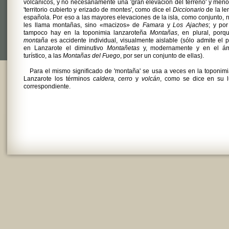
volcánicos, y no necesariamente una 'gran elevación del terreno' y men
'territorio cubierto y erizado de montes', como dice el
Diccionario
de la le
española. Por eso a las mayores elevaciones de la isla, como conjunto, 
les llama montañas, sino «macizos» de
Famara
y
Los Ajaches
; y po
tampoco hay en la toponimia lanzaroteña
Montañas
, en plural, porq
montaña
es accidente individual, visualmente aislable (sólo admite el p
en Lanzarote el diminutivo
Montañetas
y, modernamente y en el ám
turístico, a las
Montañas del Fuego
, por ser un conjunto de ellas).
Para el mismo significado de 'montaña' se usa a veces en la toponim
Lanzarote los términos
caldera, cerro
y
volcán
, como se dice en su l
correspondiente.