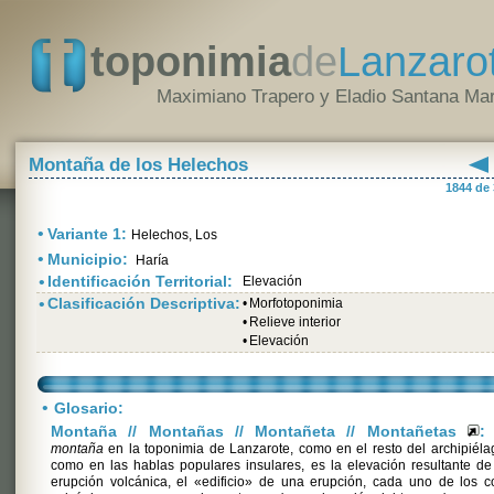
toponimia
de
Lanzaro
Maximiano Trapero y Eladio Santana Mar
Montaña de los Helechos
1844 de
•
Variante 1:
Helechos, Los
•
Municipio:
Haría
•
Identificación Territorial:
Elevación
•
Clasificación Descriptiva:
•
Morfotoponimia
•
Relieve interior
•
Elevación
•
Glosario:
Montaña // Montañas // Montañeta // Montañetas
:
montaña
en la toponimia de Lanzarote, como en el resto del archipiéla
como en las hablas populares insulares, es la elevación resultante d
erupción volcánica, el «edificio» de una erupción, cada uno de los 