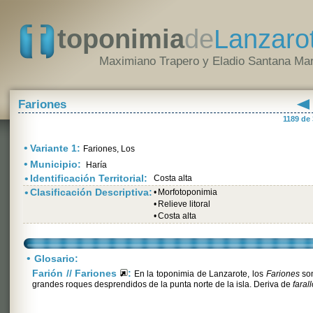
toponimia
de
Lanzaro
Maximiano Trapero y Eladio Santana Mar
Fariones
1189 de
•
Variante 1:
Fariones, Los
•
Municipio:
Haría
•
Identificación Territorial:
Costa alta
•
Clasificación Descriptiva:
•
Morfotoponimia
•
Relieve litoral
•
Costa alta
•
Glosario:
Farión // Fariones
:
En la toponimia de Lanzarote, los
Fariones
son
grandes roques desprendidos de la punta norte de la isla. Deriva de
faral