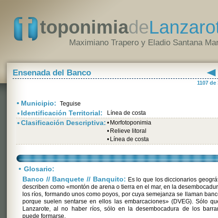
toponimia
de
Lanzaro
Maximiano Trapero y Eladio Santana Mar
Ensenada del Banco
1107 de
•
Municipio:
Teguise
•
Identificación Territorial:
Línea de costa
•
Clasificación Descriptiva:
•
Morfotoponimia
•
Relieve litoral
•
Línea de costa
•
Glosario:
Banco // Banquete // Banquito:
Es lo que los diccionarios geográ
describen como «montón de arena o tierra en el mar, en la desembocadu
los ríos, formando unos como poyos, por cuya semejanza se llaman banc
porque suelen sentarse en ellos las embarcaciones» (DVEG). Sólo qu
Lanzarote, al no haber ríos, sólo en la desembocadura de los barra
puede formarse.