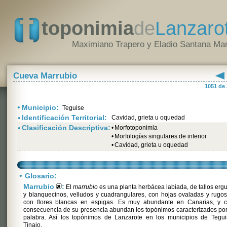
toponimia
de
Lanzaro
Maximiano Trapero y Eladio Santana Mar
Cueva Marrubio
1051 de
•
Municipio:
Teguise
•
Identificación Territorial:
Cavidad, grieta u oquedad
•
Clasificación Descriptiva:
•
Morfotoponimia
•
Morfologías singulares de interior
•
Cavidad, grieta u oquedad
•
Glosario:
Marrubio
:
El
marrubio
es una planta herbácea labiada, de tallos erg
y blanquecinos, velludos y cuadrangulares, con hojas ovaladas y rugo
con flores blancas en espigas. Es muy abundante en Canarias, y 
consecuencia de su presencia abundan los topónimos caracterizados po
palabra. Así los topónimos de Lanzarote en los municipios de Tegui
Tinajo.