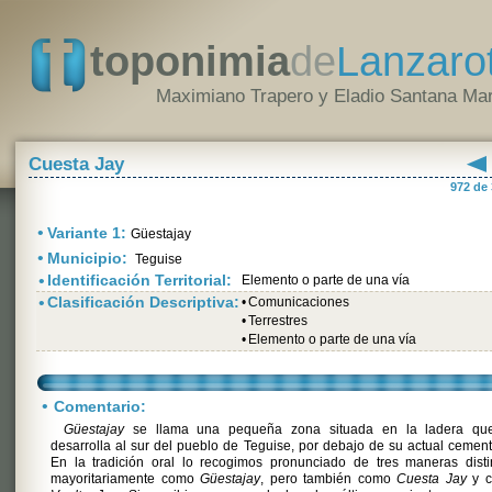
toponimia
de
Lanzaro
Maximiano Trapero y Eladio Santana Mar
Cuesta Jay
972 de
•
Variante 1:
Güestajay
•
Municipio:
Teguise
•
Identificación Territorial:
Elemento o parte de una vía
•
Clasificación Descriptiva:
•
Comunicaciones
•
Terrestres
•
Elemento o parte de una vía
•
Comentario:
Güestajay
se llama una pequeña zona situada en la ladera qu
desarrolla al sur del pueblo de Teguise, por debajo de su actual cement
En la tradición oral lo recogimos pronunciado de tres maneras disti
mayoritariamente como
Güestajay
, pero también como
Cuesta Jay
y 