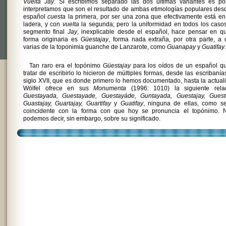
Vuelta Jay
. Si escribimos separado las dos últimas variantes es po
interpretamos que son el resultado de ambas etimologías populares des
español
cuesta
la primera, por ser una zona que efectivamente está e
ladera, y con
vuelta
la segunda; pero la uniformidad en todos los caso
segmento final
Jay
, inexplicable desde el español, hace pensar en q
forma originaria es
Güestajay
, forma nada extraña, por otra parte, a 
varias de la toponimia guanche de Lanzarote, como
Guanapay
y
Guatifay
.
Tan raro era el topónimo
Güestajay
para los oídos de un español qu
tratar de escribirlo lo hicieron de múltiples formas, desde las escribanía
siglo XVII, que es donde primero lo hemos documentado, hasta la actual
Wölfel ofrece en sus
Monumenta
(1996: 1010) la siguiente relac
Guestayada, Guestayade, Guestayáde, Guntayada, Guestajay, Gueste
Guastajay, Guartajay, Guartifay
y
Guatifay
, ninguna de ellas, como se
coincidente con la forma con que hoy se pronuncia el topónimo. 
podemos decir, sin embargo, sobre su significado.