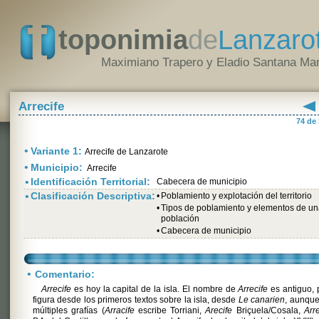
toponimia
de
Lanzaro
Maximiano Trapero y Eladio Santana Mar
Arrecife
74 de
•
Variante 1:
Arrecife de Lanzarote
•
Municipio:
Arrecife
•
Identificación Territorial:
Cabecera de municipio
•
Clasificación Descriptiva:
•
Poblamiento y explotación del territorio
•
Tipos de poblamiento y elementos de u
población
•
Cabecera de municipio
•
Comentario:
Arrecife
es hoy la capital de la isla. El nombre de
Arrecife
es antiguo,
figura desde los primeros textos sobre la isla, desde
Le canarien
, aunqu
múltiples grafías (
Arracife
escribe Torriani,
Arecife
Briçuela/Cosala,
Arre