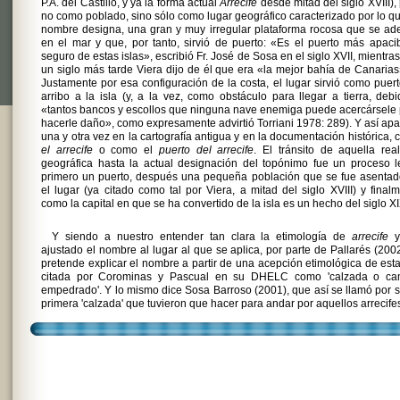
P.A. del Castillo, y ya la forma actual
Arrecife
desde mitad del siglo XVIII),
no como poblado, sino sólo como lugar geográfico caracterizado por lo q
nombre designa, una gran y muy irregular plataforma rocosa que se ad
en el mar y que, por tanto, sirvió de puerto: «Es el puerto más apaci
seguro de estas islas», escribió Fr. José de Sosa en el siglo XVII, mientra
un siglo más tarde Viera dijo de él que era «la mejor bahía de Canaria
Justamente por esa configuración de la costa, el lugar sirvió como puer
arribo a la isla (y, a la vez, como obstáculo para llegar a tierra, deb
«tantos bancos y escollos que ninguna nave enemiga puede acercársele
hacerle daño», como expresamente advirtió Torriani 1978: 289). Y así ap
una y otra vez en la cartografía antigua y en la documentación histórica,
el arrecife
o como el
puerto del arrecife
. El tránsito de aquella rea
geográfica hasta la actual designación del topónimo fue un proceso l
primero un puerto, después una pequeña población que se fue asentad
el lugar (ya citado como tal por Viera, a mitad del siglo XVIII) y final
como la capital en que se ha convertido de la isla es un hecho del siglo XI
Y siendo a nuestro entender tan clara la etimología de
arrecife
y
ajustado el nombre al lugar al que se aplica, por parte de Pallarés (200
pretende explicar el nombre a partir de una acepción etimológica de est
citada por Corominas y Pascual en su DHELC como 'calzada o ca
empedrado'. Y lo mismo dice Sosa Barroso (2001), que así se llamó por s
primera 'calzada' que tuvieron que hacer para andar por aquellos arrecife