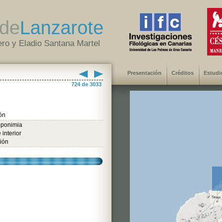
de
Lanzarote
ro y Eladio Santana Martel
Presentación
Créditos
Estudi
724 de 3033
ón
oponimia
 interior
ión