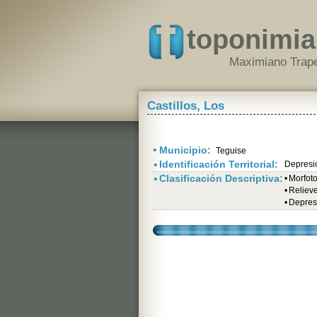
toponimia
Maximiano Trape
Castillos, Los
•
Municipio:
Teguise
•
Identificación Territorial:
Depresi
•
Clasificación Descriptiva:
•
Morfot
•
Relieve
•
Depres