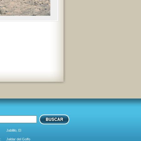
Jablillo, El
:
Jaldar del Golfo