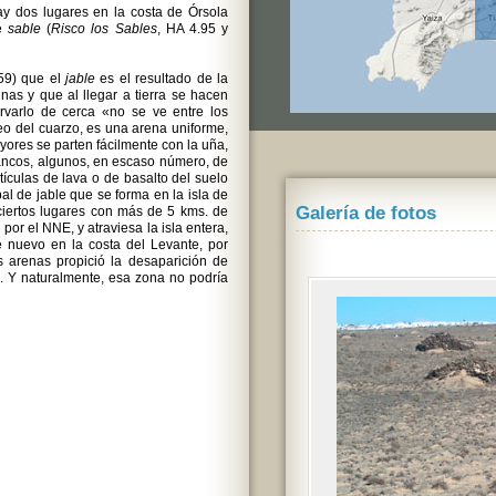
ay dos lugares en la costa de Órsola
de
sable
(
Risco los Sables
, HA 4.95 y
59) que el
jable
es el resultado de la
inas y que al llegar a tierra se hacen
rvarlo de cerca «no se ve entre los
reo del cuarzo, es una arena uniforme,
yores se parten fácilmente con la uña,
blancos, algunos, en escaso número, de
ículas de lava o de basalto del suelo
ipal de jable que se forma en la isla de
Galería de fotos
ciertos lugares con más de 5 kms. de
por el NNE, y atraviesa la isla entera,
 nuevo en la costa del Levante, por
s arenas propició la desaparición de
. Y naturalmente, esa zona no podría