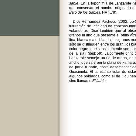
sable
. En la toponimia de Lanzarote h
que conservan el nombre originario 
Bajo de los Sables
, HA 4.78).
Dice Hernández Pacheco (2002: 55-
trituración de infinidad de conchas mar
volanderas. Dice también que al obse
granos ni uno que presente el brillo vít
fina, blanca mate, blanda, los granos ma
sólo se distinguen entre los granillos 
color negro, que sensiblemente son part
de la isla» (ibid: 59). La corriente princ
Lanzarote semeja un río de arena, en 
ancho, que sale por la playa de Famara, 
de parte a parte, hasta desembocar de
Guasimeta. El constante volar de esta
algunos poblados, como el de Fiquineo
sino llamarse
El Jable
.