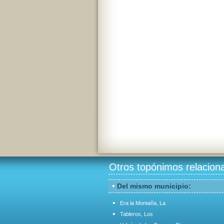
Otros topónimos relacion
•
Del mismo municipio:
•
Era la Montaña, La
•
Tableros, Los