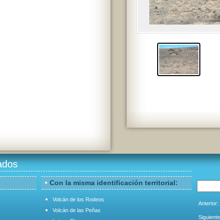
ados
•
Con la misma identificación territorial:
•
Volcán de los Rodeos
Anterior:
•
Volcán de las Peñas
Siguiente