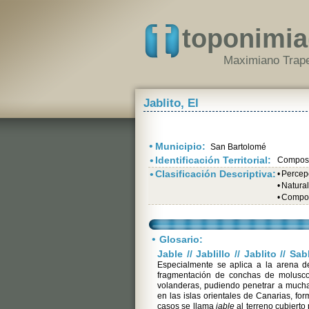
toponimia
Maximiano Trape
Jablito, El
•
Municipio:
San Bartolomé
•
Identificación Territorial:
Composi
•
Clasificación Descriptiva:
•
Percepc
•
Natural
•
Compos
•
Glosario:
Jable // Jablillo // Jablito // Sa
Especialmente se aplica a la arena de
fragmentación de conchas de moluscos
volanderas, pudiendo penetrar a mucha 
en las islas orientales de Canarias, f
casos se llama
jable
al terreno cubierto