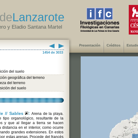
de
Lanzarote
ro y Eladio Santana Martel
Presentación
Créditos
Estudi
1454 de 3033
ción del suelo
ión geográfica del terreno
eza del terreno
ición del suelo
ble // Sables
:
Arena de la playa.
 tipo organológico, resultante de la
 y que al llegar a tierra se hacen
distancia en el interior, como ocurre
ormando grandes extensiones. En estos
 por estas arenas. Procede del francés