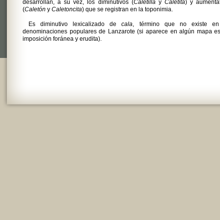
desarrollan, a su vez, los diminutivos (
Caletilla
y
Caletita
) y aumenta
(
Caletón
y
Caletoncita
) que se registran en la toponimia.
Es diminutivo lexicalizado de
cala
, término que no existe en
denominaciones populares de Lanzarote (si aparece en algún mapa es
imposición foránea y erudita).