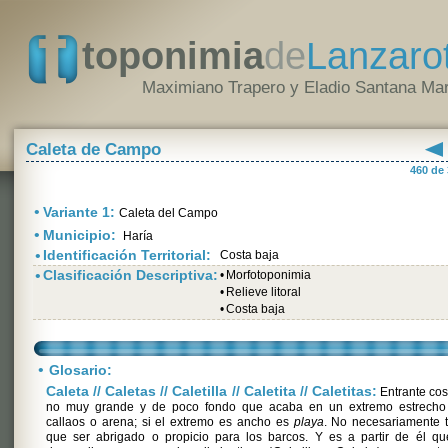
toponimia
de
Lanzaro
Maximiano Trapero y Eladio Santana Mar
Caleta de Campo
460 de
•
Variante 1:
Caleta del Campo
•
Municipio:
Haría
•
Identificación Territorial:
Costa baja
•
Clasificación Descriptiva:
•
Morfotoponimia
•
Relieve litoral
•
Costa baja
•
Glosario:
Caleta // Caletas // Caletilla // Caletita // Caletitas:
Entrante cos
no muy grande y de poco fondo que acaba en un extremo estrecho
callaos o arena; si el extremo es ancho es
playa
. No necesariamente 
que ser abrigado o propicio para los barcos. Y es a partir de él qu