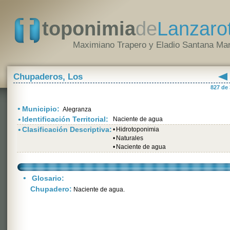
toponimia
de
Lanzaro
Maximiano Trapero y Eladio Santana Mar
Chupaderos, Los
827 de
•
Municipio:
Alegranza
•
Identificación Territorial:
Naciente de agua
•
Clasificación Descriptiva:
•
Hidrotoponimia
•
Naturales
•
Naciente de agua
•
Glosario:
Chupadero:
Naciente de agua.