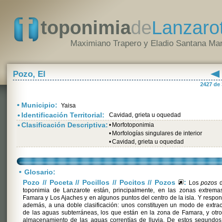
toponimia
de
Lanzaro
Maximiano Trapero y Eladio Santana Mar
Pozo, El
2427 de
•
Municipio:
Yaisa
•
Identificación Territorial:
Cavidad, grieta u oquedad
•
Clasificación Descriptiva:
•
Morfotoponimia
•
Morfologías singulares de interior
•
Cavidad, grieta u oquedad
•
Glosario:
Pozo // Poceta // Pocillos // Pocitos // Pozos
:
Los
pozos
d
toponimia de Lanzarote están, principalmente, en las zonas extrema
Famara y Los Ajaches y en algunos puntos del centro de la isla. Y respo
además, a una doble clasificación: unos constituyen un modo de extra
de las aguas subterráneas, los que están en la zona de Famara, y otr
almacenamiento de las aguas correntías de lluvia. De estos segundos