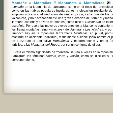
Montaña // Montañas // Montañeta // Montañetas
:
montaña
en la toponimia de Lanzarote, como en el resto del archipiéla
como en las hablas populares insulares, es la elevación resultante d
erupción volcánica, el «edificio» de una erupción, cada uno de los 
volcánicos, y no necesariamente una 'gran elevación del terreno' y men
'territorio cubierto y erizado de montes', como dice el
Diccionario
de la le
española. Por eso a las mayores elevaciones de la isla, como conjunto, 
les llama montañas, sino «macizos» de
Famara
y
Los Ajaches
; y po
tampoco hay en la toponimia lanzaroteña
Montañas
, en plural, porq
montaña
es accidente individual, visualmente aislable (sólo admite el p
en Lanzarote el diminutivo
Montañetas
y, modernamente y en el ám
turístico, a las
Montañas del Fuego
, por ser un conjunto de ellas).
Para el mismo significado de 'montaña' se usa a veces en la toponim
Lanzarote los términos
caldera, cerro
y
volcán
, como se dice en su l
correspondiente.