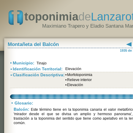
toponimia
de
Lanzaro
Maximiano Trapero y Eladio Santana Mar
Montañeta del Balcón
1935 de
•
Municipio:
Tinajo
•
Identificación Territorial:
Elevación
•
Clasificación Descriptiva:
•
Morfotoponimia
•
Relieve interior
•
Elevación
•
Glosario:
Balcón:
Este término tiene en la toponimia canaria el valor metafóri
'mirador desde el que se divisa un amplio y hermoso panorama',
traslación a la toponimia del sentido que tiene como apelativo en la l
común.