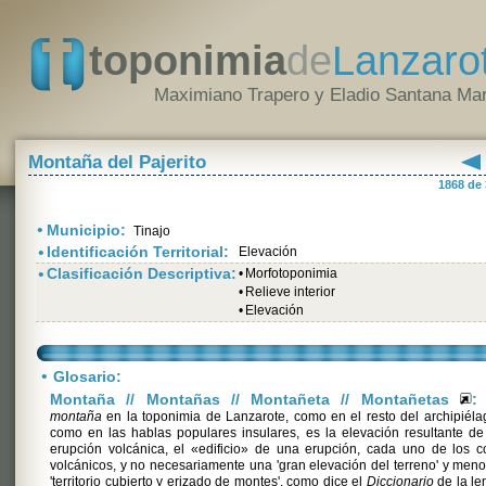
toponimia
de
Lanzaro
Maximiano Trapero y Eladio Santana Mar
Montaña del Pajerito
1868 de
•
Municipio:
Tinajo
•
Identificación Territorial:
Elevación
•
Clasificación Descriptiva:
•
Morfotoponimia
•
Relieve interior
•
Elevación
•
Glosario:
Montaña // Montañas // Montañeta // Montañetas
:
montaña
en la toponimia de Lanzarote, como en el resto del archipiéla
como en las hablas populares insulares, es la elevación resultante d
erupción volcánica, el «edificio» de una erupción, cada uno de los 
volcánicos, y no necesariamente una 'gran elevación del terreno' y men
'territorio cubierto y erizado de montes', como dice el
Diccionario
de la le