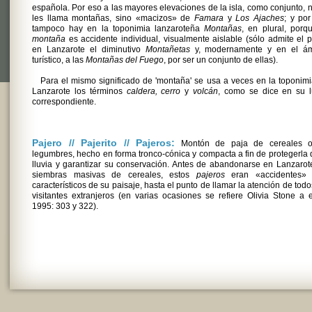
española. Por eso a las mayores elevaciones de la isla, como conjunto, 
les llama montañas, sino «macizos» de
Famara
y
Los Ajaches
; y po
tampoco hay en la toponimia lanzaroteña
Montañas
, en plural, porq
montaña
es accidente individual, visualmente aislable (sólo admite el p
en Lanzarote el diminutivo
Montañetas
y, modernamente y en el ám
turístico, a las
Montañas del Fuego
, por ser un conjunto de ellas).
Para el mismo significado de 'montaña' se usa a veces en la toponim
Lanzarote los términos
caldera, cerro
y
volcán
, como se dice en su l
correspondiente.
Pajero // Pajerito // Pajeros:
Montón de paja de cereales 
legumbres, hecho en forma tronco-cónica y compacta a fin de protegerla 
lluvia y garantizar su conservación. Antes de abandonarse en Lanzarot
siembras masivas de cereales, estos
pajeros
eran «accidentes»
característicos de su paisaje, hasta el punto de llamar la atención de todo
visitantes extranjeros (en varias ocasiones se refiere Olivia Stone a e
1995: 303 y 322).