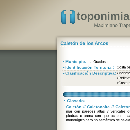
toponimia
Maximiano Trape
Caletón de los Arcos
•
Municipio:
La Graciosa
•
Identificación Territorial:
Costa b
•
Clasificación Descriptiva:
•
Morfot
•
Relieve 
•
Costa 
•
Glosario:
Caletón // Caletoncita // Calet
mar con paredes altas y verticales 
piedras o arena con que acaba la
c
morfológico pero no semántico de
calet