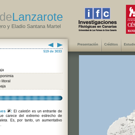
de
Lanzarote
ro y Eladio Santana Martel
Presentación
Créditos
Estudi
519 de 3033
aja
oponimia
litoral
baja
ones
:
El
caletón
es un entrante de
que carece del extremo estrecho de
aleta
. Es, por tanto, un aumentativo
a
.