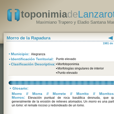
toponimia
de
Lanzaro
Maximiano Trapero y Eladio Santana Mar
Morro de la Rapadura
1981 de
•
Municipio:
Alegranza
•
Identificación Territorial:
Punto elevado
•
Clasificación Descriptiva:
•
Morfotoponimia
•
Morfologías singulares de interior
•
Punto elevado
•
Glosario:
Morro // Morra // Morrete // Morrito // Morritos
Morros:
Elevación puntual de roca basáltica desnuda, que q
generalmente de la erosión de relieves alomados. Un
morro
es una part
un
lomo
: el remate rocoso y redondeado de un lomo.