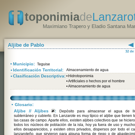
toponimia
de
Lanzaro
Maximiano Trapero y Eladio Santana Mar
Aljibe de Pablo
32 de
•
Municipio:
Teguise
•
Identificación Territorial:
Almacenamiento de agua
•
Clasificación Descriptiva:
•
Hidrotoponimia
•
Artificiales o hechos por el hombre
•
Almacenamiento de agua
•
Glosario:
Aljibe // Aljibes
:
Depósito para almacenar el agua de llu
subterráneo y cubierto. En Lanzarote es muy típico el aljibe que tienen 
las casas de campo. Aparte ellos, existen aljibes colectivos que se hicier
todos los núcleos de población de la isla, hoy ya fuera de uso y much
ellos desaparecidos, y existen otros privados, dispersos por todo el 
lanzaroteño, que sirvieron para alguna forma de riego o de abastecim