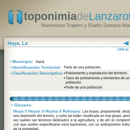
toponimia
de
Lanzaro
Maximiano Trapero y Eladio Santana Mar
Hoya, La
1369 de
•
Municipio:
Haría
•
Identificación Territorial:
Parte de una población
•
Clasificación Descriptiva:
•
Poblamiento y explotación del territorio
•
Tipos de poblamiento y elementos de u
población
•
Parte de una población
•
Glosario:
Hoya // Hoyas // Hoyita // Rehoyas:
Las
hoyas
, propiamente, des
una depresión del terreno, y como tal están clasificada en ese grupo, pero
vez suelen ser terrenos dedicados a la agricultura, y de ahí el comple
con que suelen especificarse esos topónimos, con un antropónimo indic
de la propiedad.