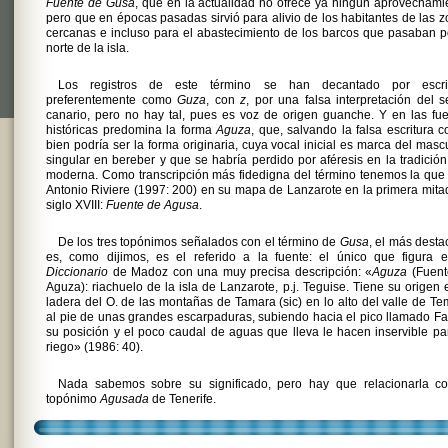
Fuente de Gusa
, que en la actualidad no ofrece ya ningún aprovechami
pero que en épocas pasadas sirvió para alivio de los habitantes de las 
cercanas e incluso para el abastecimiento de los barcos que pasaban p
norte de la isla.
Los registros de este término se han decantado por escrib
preferentemente como
Guza
, con
z
, por una falsa interpretación del 
canario, pero no hay tal, pues es voz de origen guanche. Y en las fu
históricas predomina la forma
Aguza
, que, salvando la falsa escritura 
bien podría ser la forma originaria, cuya vocal inicial es marca del masc
singular en bereber y que se habría perdido por aféresis en la tradición
moderna. Como transcripción más fidedigna del término tenemos la que
Antonio Riviere (1997: 200) en su mapa de Lanzarote en la primera mita
siglo XVIII:
Fuente de Agusa
.
De los tres topónimos señalados con el término de
Gusa
, el más dest
es, como dijimos, es el referido a la fuente: el único que figura e
Diccionario
de Madoz con una muy precisa descripción: «
Aguza
(Fuent
Aguza): riachuelo de la isla de Lanzarote, p.j. Teguise. Tiene su origen 
ladera del O. de las montañas de Tamara (sic) en lo alto del valle de Te
al pie de unas grandes escarpaduras, subiendo hacia el pico llamado Fa
su posición y el poco caudal de aguas que lleva le hacen inservible pa
riego» (1986: 40).
Nada sabemos sobre su significado, pero hay que relacionarla co
topónimo
Agusada
de Tenerife.