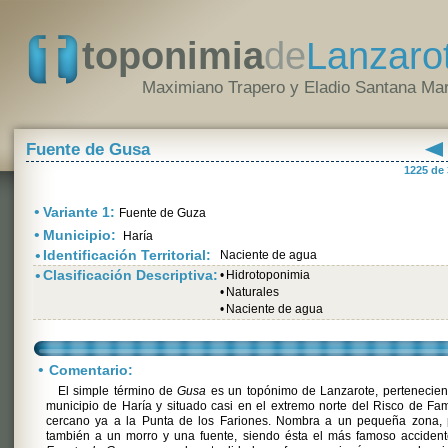
toponimia
de
Lanzaro
Maximiano Trapero y Eladio Santana Mar
Fuente de Gusa
1225 de
•
Variante 1:
Fuente de Guza
•
Municipio:
Haría
•
Identificación Territorial:
Naciente de agua
•
Clasificación Descriptiva:
•
Hidrotoponimia
•
Naturales
•
Naciente de agua
•
Comentario:
El simple término de
Gusa
es un topónimo de Lanzarote, pertenecien
municipio de Haría y situado casi en el extremo norte del Risco de Fa
cercano ya a la Punta de los Fariones. Nombra a un pequeña zona, 
también a un morro y una fuente, siendo ésta el más famoso accident