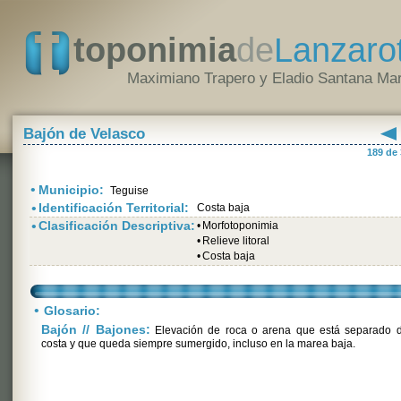
toponimia
de
Lanzaro
Maximiano Trapero y Eladio Santana Mar
Bajón de Velasco
189 de
•
Municipio:
Teguise
•
Identificación Territorial:
Costa baja
•
Clasificación Descriptiva:
•
Morfotoponimia
•
Relieve litoral
•
Costa baja
•
Glosario:
Bajón // Bajones:
Elevación de roca o arena que está separado d
costa y que queda siempre sumergido, incluso en la marea baja.