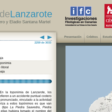
de
Lanzarote
ro y Eladio Santana Martel
Presentación
Créditos
Estudi
2259 de 3033
aja
oponimia
litoral
baja
n la toponimia de Lanzarote, los
efieren a un accidente puntual costero
 pronunciado, vinculado a la actividad
riza a estos topónimos es que van
 (tipo
La Piedra Saavedra
,
Piedra
e ellas hubiera tomado el nombre del