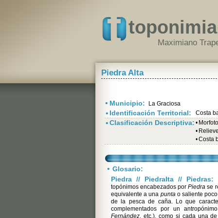
toponimia
Maximiano Trape
Piedra Alta
•
Municipio:
La Graciosa
•
Identificación Territorial:
Costa b
•
Clasificación Descriptiva:
•
Morfot
•
Relieve 
•
Costa 
•
Glosario:
Piedra // Piedralta // Piedras:
E
topónimos encabezados por
Piedra
se r
equivalente a una
punta
o saliente poco
de la pesca de caña. Lo que caracte
complementados por un antropónimo
Fernández
, etc.), como si cada una d