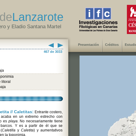
de
Lanzarote
ro y Eladio Santana Martel
Presentación
Créditos
Estudi
467 de 3033
aja
oponimia
litoral
baja
etita // Caletitas:
Entrante costero,
acaba en un extremo estrecho con
ho es
playa
. No necesariamente tiene
 barcos. Y es a partir de él que se
(
Caletilla
y
Caletita
) y aumentativos
 en la toponimia.