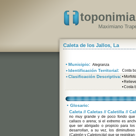
toponimia
Maximiano Trape
Caleta de los Jallos, La
•
Municipio:
Alegranza
•
Identificación Territorial:
Costa b
•
Clasificación Descriptiva:
•
Morfot
•
Relieve 
•
Costa 
•
Glosario:
Caleta // Caletas // Caletilla // Cal
no muy grande y de poco fondo que 
callaos o arena; si el extremo es anc
que ser abrigado o propicio para los
desarrollan, a su vez, los diminutivos 
(
Caletón
y
Caletoncita
) que se registran