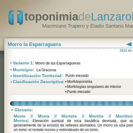
toponimia
de
Lanzaro
Maximiano Trapero y Eladio Santana Mar
Morro la Esparraguera
2012 de
•
Variante 1:
Morro de las Esparragueras
•
Municipio:
La Graciosa
•
Identificación Territorial:
Punto elevado
•
Clasificación Descriptiva:
•
Morfotoponimia
•
Morfologías singulares de interior
•
Punto elevado
•
Glosario:
Morro // Morra // Morrete // Morrito // Morritos
Morros:
Elevación puntual de roca basáltica desnuda, que q
generalmente de la erosión de relieves alomados. Un
morro
es una part
un
lomo
: el remate rocoso y redondeado de un lomo.