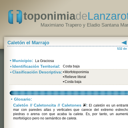
toponimia
de
Lanzaro
Maximiano Trapero y Eladio Santana Mar
Caletón el Marrajo
532 de
•
Municipio:
La Graciosa
•
Identificación Territorial:
Costa baja
•
Clasificación Descriptiva:
•
Morfotoponimia
•
Relieve litoral
•
Costa baja
•
Glosario:
Caletón // Caletoncita // Caletones
:
El
caletón
es un entrant
mar con paredes altas y verticales que carece del extremo estrech
piedras o arena con que acaba la
caleta
. Es, por tanto, un aument
morfológico pero no semántico de
caleta
.