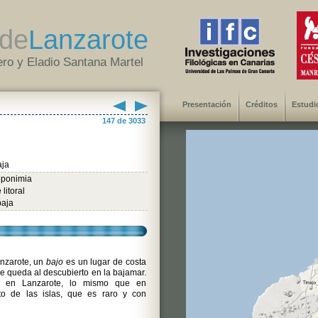
de
Lanzarote
ro y Eladio Santana Martel
Presentación
Créditos
Estudi
147 de 3033
aja
oponimia
litoral
baja
nzarote, un
bajo
es un lugar de costa
e queda al descubierto en la bajamar.
e en Lanzarote, lo mismo que en
to de las islas, que es raro y con