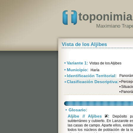
toponimia
Maximiano Trape
Vista de los Aljibes
•
Variante 1:
Vistas de los Aljibes
•
Municipio:
Haría
•
Identificación Territorial:
Panorá
•
Clasificación Descriptiva:
•
Percepc
•
Situaci
•
Panorá
•
Glosario:
Aljibe // Aljibes
:
Depósito pa
subterráneo y cubierto. En Lanzarote es
las casas de campo. Aparte ellos, existe
todos los núcleos de población de la i