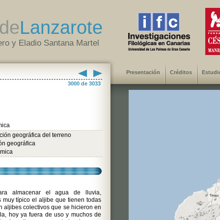
de
Lanzarote
ro y Eladio Santana Martel
Presentación
Créditos
Estudi
3000 de 3033
mica
ión geográfica del terreno
ón geográfica
mica
ra almacenar el agua de lluvia,
 muy típico el aljibe que tienen todas
n aljibes colectivos que se hicieron en
sla, hoy ya fuera de uso y muchos de