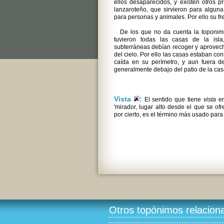
ellos desaparecidos, y existen otros p
lanzaroteño, que sirvieron para algun
para personas y animales. Por ello su fr
De los que no da cuenta la toponimi
tuvieron todas las casas de la isl
subterráneas debían recoger y aprovecha
del cielo. Por ello las casas estaban con
caída en su perímetro, y aun fuera de
generalmente debajo del patio de la casa 
Vista
:
El sentido que tiene
vista
en
'mirador, lugar alto desde el que se of
por cierto, es el término más usado para
Otros topónimos relacion