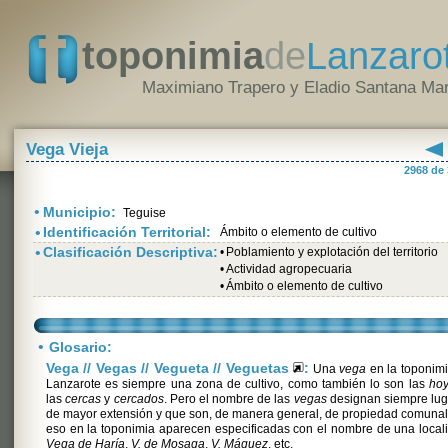
toponimia
de
Lanzaro
Maximiano Trapero y Eladio Santana Mar
Vega Vieja
2968 de
•
Municipio:
Teguise
•
Identificación Territorial:
Ámbito o elemento de cultivo
•
Clasificación Descriptiva:
•
Poblamiento y explotación del territorio
•
Actividad agropecuaria
•
Ámbito o elemento de cultivo
•
Glosario:
Vega // Vegas // Vegueta // Veguetas
:
Una
vega
en la toponim
Lanzarote es siempre una zona de cultivo, como también lo son las
ho
las
cercas
y
cercados
. Pero el nombre de las
vegas
designan siempre lug
de mayor extensión y que son, de manera general, de propiedad comunal
eso en la toponimia aparecen especificadas con el nombre de una local
Vega de Haría
,
V. de Mosaga
,
V. Máguez
, etc.