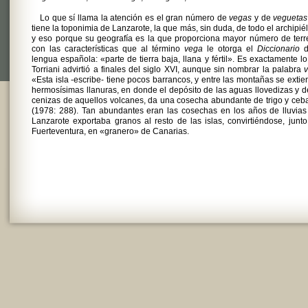
Lo que sí llama la atención es el gran número de
vegas
y de
veguetas
tiene la toponimia de Lanzarote, la que más, sin duda, de todo el archipié
y eso porque su geografía es la que proporciona mayor número de ter
con las características que al término
vega
le otorga el
Diccionario
d
lengua española: «parte de tierra baja, llana y fértil». Es exactamente l
Torriani advirtió a finales del siglo XVI, aunque sin nombrar la palabra
«Esta isla -escribe- tiene pocos barrancos, y entre las montañas se exti
hermosísimas llanuras, en donde el depósito de las aguas llovedizas y d
cenizas de aquellos volcanes, da una cosecha abundante de trigo y ce
(1978: 288). Tan abundantes eran las cosechas en los años de lluvia
Lanzarote exportaba granos al resto de las islas, convirtiéndose, junt
Fuerteventura, en «granero» de Canarias.