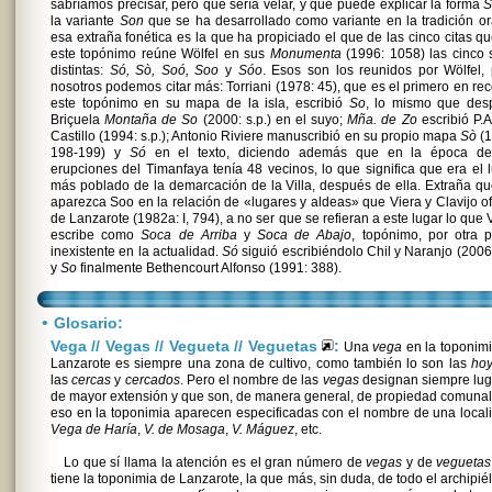
sabríamos precisar, pero que sería velar, y que puede explicar la forma
S
la variante
Son
que se ha desarrollado como variante en la tradición or
esa extraña fonética es la que ha propiciado el que de las cinco citas q
este topónimo reúne Wölfel en sus
Monumenta
(1996: 1058) las cinco
distintas:
Só, Sò, Soó, Soo
y
Sóo
. Esos son los reunidos por Wölfel,
nosotros podemos citar más: Torriani (1978: 45), que es el primero en re
este topónimo en su mapa de la isla, escribió
So
, lo mismo que des
Briçuela
Montaña de So
(2000: s.p.) en el suyo;
Mña. de Zo
escribió P.A
Castillo (1994: s.p.); Antonio Riviere manuscribió en su propio mapa
Sò
(1
198-199) y
Só
en el texto, diciendo además que en la época de
erupciones del Timanfaya tenía 48 vecinos, lo que significa que era el 
más poblado de la demarcación de la Villa, después de ella. Extraña q
aparezca Soo en la relación de «lugares y aldeas» que Viera y Clavijo o
de Lanzarote (1982a: I, 794), a no ser que se refieran a este lugar lo que 
escribe como
Soca de Arriba
y
Soca de Abajo
, topónimo, por otra p
inexistente en la actualidad.
Só
siguió escribiéndolo Chil y Naranjo (2006
y
So
finalmente Bethencourt Alfonso (1991: 388).
•
Glosario:
Vega // Vegas // Vegueta // Veguetas
:
Una
vega
en la toponim
Lanzarote es siempre una zona de cultivo, como también lo son las
ho
las
cercas
y
cercados
. Pero el nombre de las
vegas
designan siempre lug
de mayor extensión y que son, de manera general, de propiedad comunal
eso en la toponimia aparecen especificadas con el nombre de una local
Vega de Haría
,
V. de Mosaga
,
V. Máguez
, etc.
Lo que sí llama la atención es el gran número de
vegas
y de
veguetas
tiene la toponimia de Lanzarote, la que más, sin duda, de todo el archipié