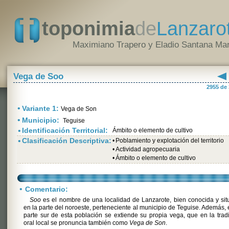
toponimia
de
Lanzaro
Maximiano Trapero y Eladio Santana Mar
Vega de Soo
2955 de
•
Variante 1:
Vega de Son
•
Municipio:
Teguise
•
Identificación Territorial:
Ámbito o elemento de cultivo
•
Clasificación Descriptiva:
•
Poblamiento y explotación del territorio
•
Actividad agropecuaria
•
Ámbito o elemento de cultivo
•
Comentario:
Soo
es el nombre de una localidad de Lanzarote, bien conocida y si
en la parte del noroeste, perteneciente al municipio de Teguise. Además, 
parte sur de esta población se extiende su propia vega, que en la trad
oral local se pronuncia también como
Vega de Son
.