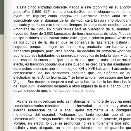
Hasta cinco entradas concede Madoz a este topónimo en su
Diccio
geográfico
(1986: 192), siempre escrito Soo: como «lugar» dependient
ayunt. de Teguise; como «pago» de Lanzarote; como «mar de 
coincidente con el Bajamar de la isla «por cuya bravura y lo abundan
pescado y mariscos excelentes en tiempos de calma es de nombradía»;
«montaña de Soo» en cuyas faldas está el pueblecito de su nombre; 
«vega de Soo» de 3.000 fanegadas de tierra inundadas de jable. Y dos 
de tipo histórico se destacan sobre este lugar: la primera porque «este e
de los puntos de la isla en que se conserva la raza árabe tostada»,
segunda porque el lugar fue antes muy productivo en barrilla y 
beneficios pingües, pero -dice Madoz- ha decaído su comercio «por ha
adulterado sus habitantes los primeros, y luego los de toda la isla», y con
que esa es la causa principal de la miseria que se nota en Lanzarot
efecto, es tradición popular que este pueblo se creó para dar asentamie
los muchos moriscos que en los siglos XVI y XVII había en Lanzarote
consecuencia de las frecuentes capturas que los Señores de la 
efectuaban en el África fronteriza. Y se tiene también por seguro que fue 
Vega de Soo donde se empezó a cultivar la barrilla, hacia las décadas fi
del siglo XVIII, extendido después a otros lugares de la isla, dando lugar
boyante negocio que, sin embargo, no duró mucho.
Aparte estas novedosas noticias históricas, el nombre de Soo ha mer
comentarios varios referidos unos a la brevedad de su lexema y otros 
extraña reiteración de la
o
final, ajena totalmente a la configura
morfológica del español. Podríamos por tanto concluir que el no
conserva aún un rasgo fonético de la lengua de la que procede, el gua
Porque, en efecto, lo que se pronuncia no es simplemente [so] sino 
distinto y más alargado, un sonido persistente desde el guanche qu