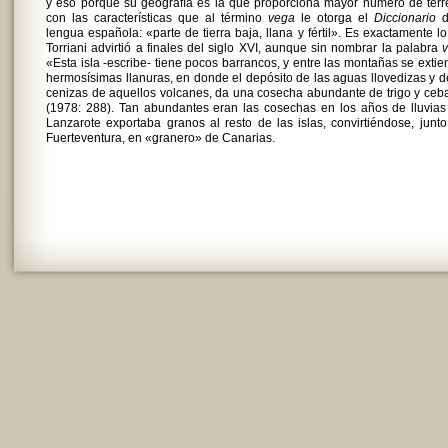
y eso porque su geografía es la que proporciona mayor número de ter
con las características que al término
vega
le otorga el
Diccionario
d
lengua española: «parte de tierra baja, llana y fértil». Es exactamente l
Torriani advirtió a finales del siglo XVI, aunque sin nombrar la palabra
«Esta isla -escribe- tiene pocos barrancos, y entre las montañas se exti
hermosísimas llanuras, en donde el depósito de las aguas llovedizas y d
cenizas de aquellos volcanes, da una cosecha abundante de trigo y ce
(1978: 288). Tan abundantes eran las cosechas en los años de lluvia
Lanzarote exportaba granos al resto de las islas, convirtiéndose, junt
Fuerteventura, en «granero» de Canarias.