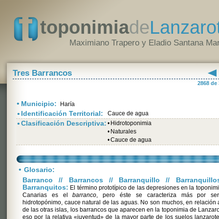
toponimia
de
Lanzaro
Maximiano Trapero y Eladio Santana Mar
Tres Barrancos
2868 de
•
Municipio:
Haría
•
Identificación Territorial:
Cauce de agua
•
Clasificación Descriptiva:
•
Hidrotoponimia
•
Naturales
•
Cauce de agua
•
Glosario:
Barranco // Barrancos // Barranquillo // Barranquillo
Barranquitos:
El término prototípico de las depresiones en la toponim
Canarias es el
barranco
, pero éste se caracteriza más por se
hidrotopónimo, cauce natural de las aguas. No son muchos, en relación 
de las otras islas, los barrancos que aparecen en la toponimia de Lanzaro
eso por la relativa «juventud» de la mayor parte de los suelos lanzarot