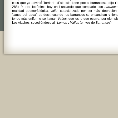
cosa que ya advirtió Torriani: «Esta isla tiene pocos barrancos», dijo (
288). Y otro topónimo hay en Lanzarote que comparte con
barranco
realidad geomorfológica,
valle
, caracterizado por ser más 'depresión
'cauce del agua': es decir, cuando los barrancos se ensanchan y tien
fondo más uniforme se llaman
Valles
, que es lo que ocurre, por ejempl
Los Ajaches, sucediéndose allí
Lomos
y
Valles
(en vez de
Barrancos
).