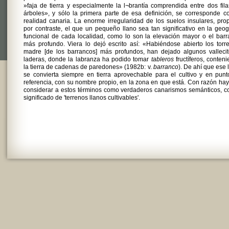
»faja de tierra y especialmente la l¬brantía comprendida entre dos fil
árboles», y sólo la primera parte de esa definición, se corresponde c
realidad canaria. La enorme irregularidad de los suelos insulares, prop
por contraste, el que un pequeño llano sea tan significativo en la geog
funcional de cada localidad, como lo son la elevación mayor o el bar
más profundo. Viera lo dejó escrito así: «Habiéndose abierto los torr
madre [de los barrancos] más profundos, han dejado algunos vallecit
laderas, donde la labranza ha podido tomar
tableros
fructíferos, conten
la tierra de cadenas de paredones» (1982b: v.
barranco
). De ahí que ese 
se convierta siempre en tierra aprovechable para el cultivo y en pun
referencia, con su nombre propio, en la zona en que está. Con razón ha
considerar a estos términos como verdaderos canarismos semánticos, c
significado de 'terrenos llanos cultivables'.