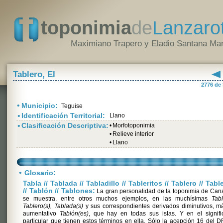
toponimia
de
Lanzaro
Maximiano Trapero y Eladio Santana Mar
Tablero, El
2776 de
•
Municipio:
Teguise
•
Identificación Territorial:
Llano
•
Clasificación Descriptiva:
•
Morfotoponimia
•
Relieve interior
•
Llano
•
Glosario:
Tabla // Tablada // Tabladillo // Tableritos // Tablero // Tabl
// Tablón // Tablones:
La gran personalidad de la toponimia de Can
se muestra, entre otros muchos ejemplos, en las muchísimas
Tabl
Tablero(s), Tablada(s)
y sus correspondientes derivados diminutivos, m
aumentativo
Tablón(es)
, que hay en todas sus islas. Y en el signif
particular que tienen estos términos en ella. Sólo la acepción 16 del 