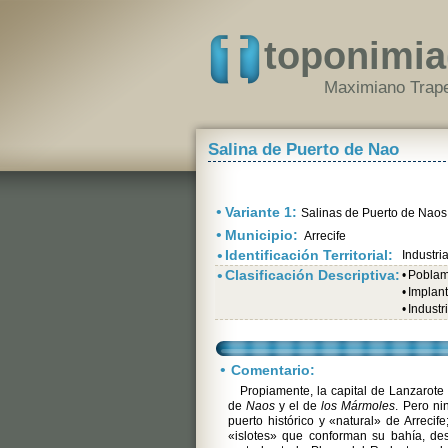
toponimia
Maximiano Trape
Salina de Puerto de Nao
•
Variante 1:
Salinas de Puerto de Naos
•
Municipio:
Arrecife
•
Identificación Territorial:
Industri
•
Clasificación Descriptiva:
•
Poblami
•
Implant
•
Industr
•
Comentario:
Propiamente, la capital de Lanzarote 
de
Naos
y el de
los Mármoles
. Pero ni
puerto histórico y «natural» de Arrecife
«islotes» que conforman su bahía, des