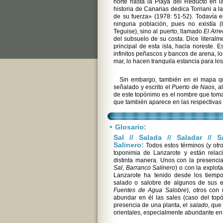
norte hasta la Playa del Reducto en la
historia de Canarias dedica Torriani a l
de su fuerza» (1978: 51-52). Todavía
ninguna población, pues no existía (
Teguise), sino al puerto, llamado
El Arre
del subsuelo de su costa. Dice literalme
principal de esta isla, hacia noreste. 
infinitos peñascos y bancos de arena, lo
mar, lo hacen tranquila estancia para los
Sin embargo, también en el mapa que
señalado y escrito el
Puerto de Naos
, a
de este topónimo es el nombre que tom
que también aparece en las respectivas 
•
Glosario:
Sal // Salada // Saladar // S
Salinero:
Todos estos términos (y otr
toponimia de Lanzarote y están rela
distinta manera. Unos con la presencia
Sal
,
Barranco Salinero
) o con la explo
Lanzarote ha tenido desde los tiempo
salado o salobre de algunos de sus e
Fuentes de Agua Salobre
), otros con 
abundar en él las sales (caso del to
presencia de una planta, el
salado
, que
orientales, especialmente abundante en 