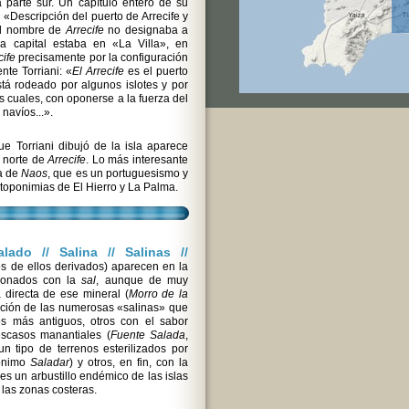
 parte sur. Un capítulo entero de su
a «Descripción del puerto de Arrecife y
 el nombre de
Arrecife
no designaba a
la capital estaba en «La Villa», en
cife
precisamente por la configuración
nte Torriani: «
El Arrecife
es el puerto
Está rodeado por algunos islotes y por
s cuales, con oponerse a la fuerza del
 navíos...».
 Torriani dibujó de la isla aparece
l norte de
Arrecife
. Lo más interesante
a de
Naos
, que es un portuguesismo y
toponimias de El Hierro y La Palma.
alado // Salina // Salinas //
os de ellos derivados) aparecen en la
cionados con la
sal
, aunque de muy
 directa de ese mineral (
Morro de la
tación de las numerosas «salinas» que
s más antiguos, otros con el sabor
scasos manantiales (
Fuente Salada
,
un tipo de terrenos esterilizados por
pónimo
Saladar
) y otros, en fin, con la
 es un arbustillo endémico de las islas
las zonas costeras.