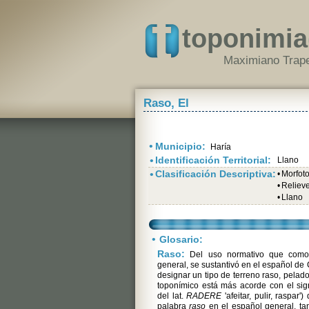
toponimia
Maximiano Trape
Raso, El
•
Municipio:
Haría
•
Identificación Territorial:
Llano
•
Clasificación Descriptiva:
•
Morfot
•
Relieve
•
Llano
•
Glosario:
Raso:
Del uso normativo que como 
general, se sustantivó en el español de 
designar un tipo de terreno raso, pelad
toponímico está más acorde con el sign
del lat.
RADERE
'afeitar, pulir, raspar
palabra
raso
en el español general, tan