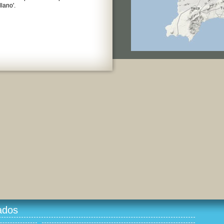
lano'.
ados