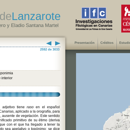
de
Lanzarote
ro y Eladio Santana Martel
Presentación
Créditos
Estudi
2592 de 3033
oponimia
 interior
adjetivo tiene
raso
en el español
Canarias, aplicado a la orografía, para
o, ausente de vegetación. Este sentido
ificado primitivo de su étimo (deriva
') que con el que ha llegado a tener la
to sea apelativo o topónimo: se dice