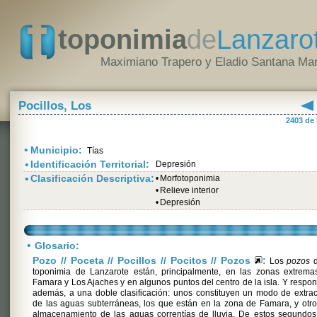
toponimia
de
Lanzaro
Maximiano Trapero y Eladio Santana Mar
Pocillos, Los
2403 de
•
Municipio:
Tías
•
Identificación Territorial:
Depresión
•
Clasificación Descriptiva:
•
Morfotoponimia
•
Relieve interior
•
Depresión
•
Glosario:
Pozo // Poceta // Pocillos // Pocitos // Pozos
:
Los
pozos
d
toponimia de Lanzarote están, principalmente, en las zonas extrema
Famara y Los Ajaches y en algunos puntos del centro de la isla. Y respo
además, a una doble clasificación: unos constituyen un modo de extra
de las aguas subterráneas, los que están en la zona de Famara, y otr
almacenamiento de las aguas correntías de lluvia. De estos segundos