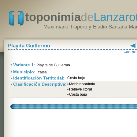
toponimia
de
Lanzaro
Maximiano Trapero y Eladio Santana Mar
Playita Guillermo
2401 de
•
Variante 1:
Playita de Guillermo
•
Municipio:
Yaisa
•
Identificación Territorial:
Costa baja
•
Clasificación Descriptiva:
•
Morfotoponimia
•
Relieve litoral
•
Costa baja