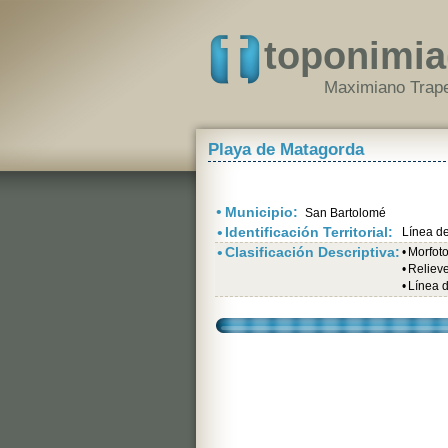
toponimia
Maximiano Trape
Playa de Matagorda
•
Municipio:
San Bartolomé
•
Identificación Territorial:
Línea de
•
Clasificación Descriptiva:
•
Morfot
•
Relieve 
•
Línea d