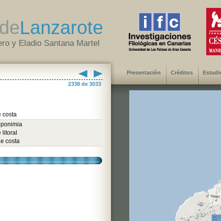
de
Lanzarote
ro y Eladio Santana Martel
Presentación
Créditos
Estudi
2338 de 3033
 costa
oponimia
litoral
e costa