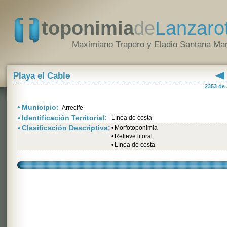
toponimia
de
Lanzaro
Maximiano Trapero y Eladio Santana Mar
Playa el Cable
2353 de
•
Municipio:
Arrecife
•
Identificación Territorial:
Línea de costa
•
Clasificación Descriptiva:
•
Morfotoponimia
•
Relieve litoral
•
Línea de costa