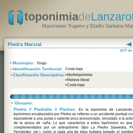
toponimia
de
Lanzaro
Maximiano Trapero y Eladio Santana Mar
Piedra Marcial
2277 de
•
Municipio:
Tinajo
•
Identificación Territorial:
Costa baja
•
Clasificación Descriptiva:
•
Morfotoponimia
•
Relieve litoral
•
Costa baja
•
Glosario:
Piedra // Piedralta // Piedras:
En la toponimia de Lanzarote,
topónimos encabezados por
Piedra
se refieren a un accidente puntual co
equivalente a una
punta
o saliente poco pronunciado, vinculado a la acti
de la pesca de caña. Lo que caracteriza a estos topónimos es que
complementados por un antropónimo (tipo
La Piedra Saavedra
,
Pi
Fernández
, etc.), como si cada una de ellas hubiera tomado el nombr