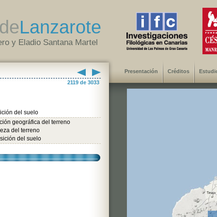
de
Lanzarote
ro y Eladio Santana Martel
Presentación
Créditos
Estudi
2119 de 3033
ción del suelo
ión geográfica del terreno
eza del terreno
ición del suelo