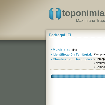
toponimia
Maximiano Trape
Pedregal, El
•
Municipio:
Tías
•
Identificación Territorial:
Composi
•
Clasificación Descriptiva:
•
Percepc
•
Natural
•
Compos