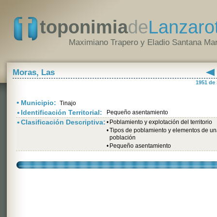
toponimia
de
Lanzaro
Maximiano Trapero y Eladio Santana Mar
Moras, Las
1951 de
•
Municipio:
Tinajo
•
Identificación Territorial:
Pequeño asentamiento
•
Clasificación Descriptiva:
•
Poblamiento y explotación del territorio
•
Tipos de poblamiento y elementos de u
población
•
Pequeño asentamiento