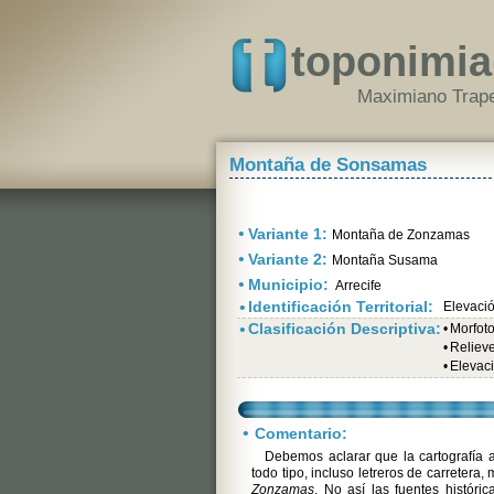
toponimia
Maximiano Trape
Montaña de Sonsamas
•
Variante 1:
Montaña de Zonzamas
•
Variante 2:
Montaña Susama
•
Municipio:
Arrecife
•
Identificación Territorial:
Elevaci
•
Clasificación Descriptiva:
•
Morfot
•
Relieve
•
Elevac
•
Comentario:
Debemos aclarar que la cartografía a
todo tipo, incluso letreros de carretera,
Zonzamas
. No así las fuentes histór