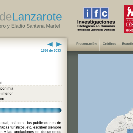
de
Lanzarote
ro y Eladio Santana Martel
Presentación
Créditos
Estudi
1856 de 3033
ón
oponimia
 interior
ión
ctual, así como las publicaciones de
 mapas turísticos, etc. escriben siempre
icas y las anotaciones en documentos