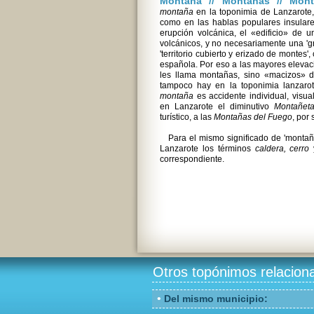
Montaña // Montañas // Mon
montaña
en la toponimia de Lanzarote, 
como en las hablas populares insulare
erupción volcánica, el «edificio» de 
volcánicos, y no necesariamente una 'g
'territorio cubierto y erizado de montes'
española. Por eso a las mayores elevaci
les llama montañas, sino «macizos»
tampoco hay en la toponimia lanzar
montaña
es accidente individual, visua
en Lanzarote el diminutivo
Montañet
turístico, a las
Montañas del Fuego
, por 
Para el mismo significado de 'montañ
Lanzarote los términos
caldera, cerro
correspondiente.
Otros topónimos relacion
•
Del mismo municipio: