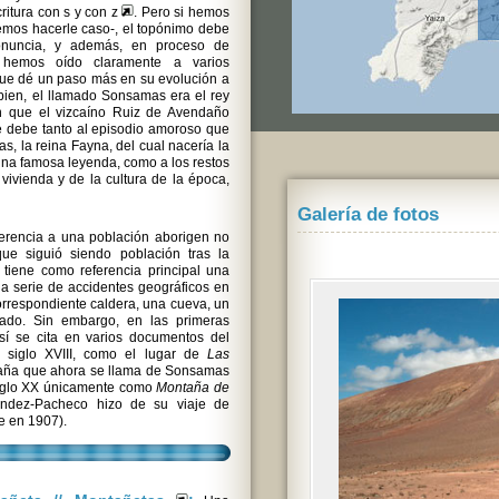
critura con s y con z
. Pero si hemos
bemos hacerle caso-, el topónimo debe
ronuncia, y además, en proceso de
 hemos oído claramente a varios
 que dé un paso más en su evolución a
 bien, el llamado Sonsamas era el rey
 que el vizcaíno Ruiz de Avendaño
se debe tanto al episodio amoroso que
, la reina Fayna, del cual nacería la
 una famosa leyenda, como a los restos
ivienda y de la cultura de la época,
Galería de fotos
erencia a una población aborigen no
e siguió siendo población tras la
tiene como referencia principal una
a serie de accidentes geográficos en
rrespondiente caldera, una cueva, un
ado. Sin embargo, en las primeras
sí se cita en varios documentos del
l siglo XVIII, como el lugar de
Las
ontaña que ahora se llama de Sonsamas
siglo XX únicamente como
Montaña de
ández-Pacheco hizo de su viaje de
e en 1907).