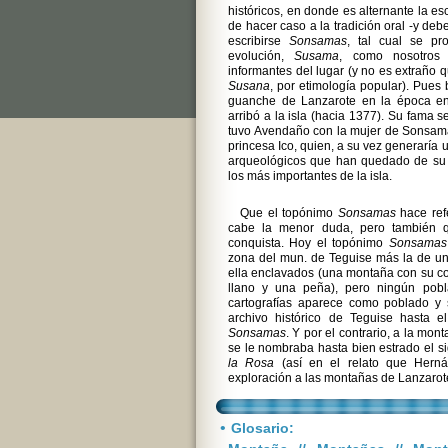
históricos, en donde es alternante la es
de hacer caso a la tradición oral -y de
escribirse
Sonsamas
, tal cual se p
evolución,
Susama
, como nosotros
informantes del lugar (y no es extraño
Susana
, por etimología popular). Pues
guanche de Lanzarote en la época en
arribó a la isla (hacia 1377). Su fama 
tuvo Avendaño con la mujer de Sonsamas
princesa Ico, quien, a su vez generaría
arqueológicos que han quedado de su v
los más importantes de la isla.
Que el topónimo
Sonsamas
hace ref
cabe la menor duda, pero también qu
conquista. Hoy el topónimo
Sonsamas
zona del mun. de Teguise más la de un
ella enclavados (una montaña con su co
llano y una peña), pero ningún pobl
cartografías aparece como poblado y 
archivo histórico de Teguise hasta e
Sonsamas
. Y por el contrario, a la m
se le nombraba hasta bien estrado el 
la Rosa
(así en el relato que Hern
exploración a las montañas de Lanzarot
•
Glosario: