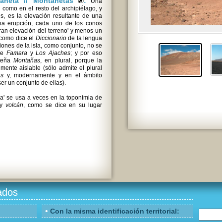
tañeta // Montañetas
:
Una
como en el resto del archipiélago, y
s, es la elevación resultante de una
una erupción, cada uno de los conos
ran elevación del terreno' y menos un
, como dice el
Diccionario
de la lengua
ones de la isla, como conjunto, no se
 de
Famara
y
Los Ajaches
; y por eso
oteña
Montañas
, en plural, porque la
lmente aislable (sólo admite el plural
as
y, modernamente y en el ámbito
ser un conjunto de ellas).
a' se usa a veces en la toponimia de
y
volcán
, como se dice en su lugar
ados
•
Con la misma identificación territorial: