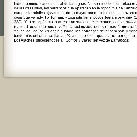
hidrotopónimo, cauce natural de las aguas. No son muchos, en relación 
de las otras islas, los barrancos que aparecen en la toponimia de Lanzaro
eso por la relativa «juventud» de la mayor parte de los suelos lanzarot
cosa que ya advirtió Torriani: «Esta isla tiene pocos barrancos», dijo (
288). Y otro topónimo hay en Lanzarote que comparte con
barranco
realidad geomorfológica,
valle
, caracterizado por ser más 'depresión
'cauce del agua': es decir, cuando los barrancos se ensanchan y tien
fondo más uniforme se llaman
Valles
, que es lo que ocurre, por ejempl
Los Ajaches, sucediéndose allí
Lomos
y
Valles
(en vez de
Barrancos
).