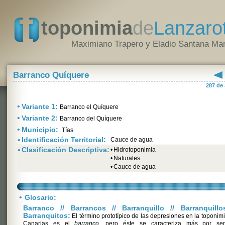
toponimia
de
Lanzaro
Maximiano Trapero y Eladio Santana Mar
Barranco Quíquere
287 de
•
Variante 1:
Barranco el Quíquere
•
Variante 2:
Barranco del Quíquere
•
Municipio:
Tías
•
Identificación Territorial:
Cauce de agua
•
Clasificación Descriptiva:
•
Hidrotoponimia
•
Naturales
•
Cauce de agua
•
Glosario:
Barranco // Barrancos // Barranquillo // Barranquillo
Barranquitos:
El término prototípico de las depresiones en la toponim
Canarias es el
barranco
, pero éste se caracteriza más por se