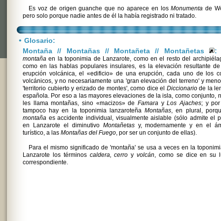
Es voz de origen guanche que no aparece en los
Monumenta
de Wöl
pero solo porque nadie antes de él la había registrado ni tratado.
•
Glosario:
Montaña // Montañas // Montañeta // Montañetas
:
montaña
en la toponimia de Lanzarote, como en el resto del archipiéla
como en las hablas populares insulares, es la elevación resultante d
erupción volcánica, el «edificio» de una erupción, cada uno de los 
volcánicos, y no necesariamente una 'gran elevación del terreno' y men
'territorio cubierto y erizado de montes', como dice el
Diccionario
de la le
española. Por eso a las mayores elevaciones de la isla, como conjunto, 
les llama montañas, sino «macizos» de
Famara
y
Los Ajaches
; y po
tampoco hay en la toponimia lanzaroteña
Montañas
, en plural, porq
montaña
es accidente individual, visualmente aislable (sólo admite el p
en Lanzarote el diminutivo
Montañetas
y, modernamente y en el ám
turístico, a las
Montañas del Fuego
, por ser un conjunto de ellas).
Para el mismo significado de 'montaña' se usa a veces en la toponim
Lanzarote los términos
caldera, cerro
y
volcán
, como se dice en su l
correspondiente.