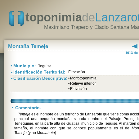
toponimia
de
Lanzaro
Maximiano Trapero y Eladio Santana Mar
Montaña Temeje
1913 de
•
Municipio:
Teguise
•
Identificación Territorial:
Elevación
•
Clasificación Descriptiva:
•
Morfotoponimia
•
Relieve interior
•
Elevación
•
Comentario:
Temeje
es el nombre de un territorio de Lanzarote que tiene como acci
principal una pequeña montaña situada dentro del Paisaje Protegid
Tenegüime, en la parte alta de Guatisa, municipio de Teguise. Al margen 
tamaño, el nombre con que se conoce popularmente es el de
Mon
Temeje
(y no
Montañeta
).