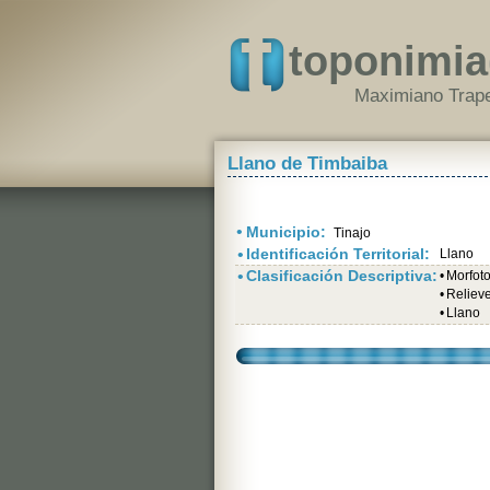
toponimia
Maximiano Trape
Llano de Timbaiba
•
Municipio:
Tinajo
•
Identificación Territorial:
Llano
•
Clasificación Descriptiva:
•
Morfot
•
Relieve
•
Llano