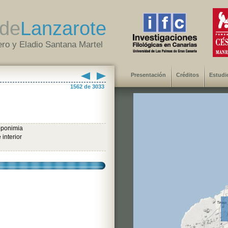
de
Lanzarote
ro y Eladio Santana Martel
Presentación
Créditos
Estudi
1562 de 3033
oponimia
 interior